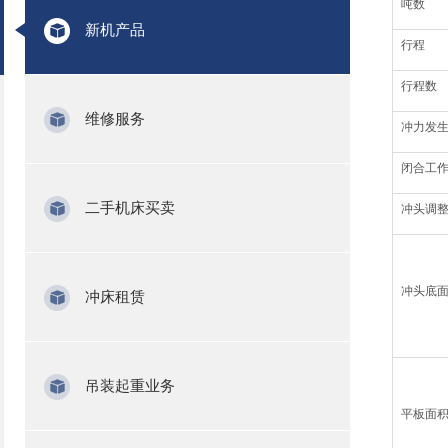
吨数
新机产品
行程
行程数
维修服务
冲力发
闭合工
二手机床买卖
冲头调
冲头底面面
冲床租赁
吊装起重业务
平板面积(