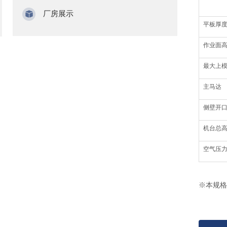
厂房展示
平板厚
作业面高
最大上
主马达
侧壁开口(
机台总
空气压
※本规格