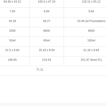
94.49 x
43.31
106.3
x
47.24
118.11 x
55.12
7.09
9.84
9.84
45.28
49.27
33.46
(w/ Foundation)
3300
6600
6600
50x4
60x4
100x4
31.5 x
9.84
35.43 x
9.84
41.34 x
9.84
196.85
216.54
251.97
(from FL)
71.11