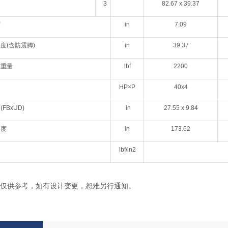
3
82.67 x
39.37
度
in
7.09
度(含防震脚)
in
39.37
模重量
lbf
2200
HP×P
40x4
FBxUD)
in
27.55 x 9.84
高度
in
173.62
力
lbf/in2
仅供参考，如有设计变更，恕难另行通知。