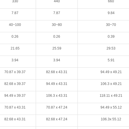
330
440
660
7.87
7.87
9.84
40~100
30~80
30~70
0.26
0.26
0.39
21.65
25.59
29.53
3.94
3.94
5.91
70.87 x 39.37
82.68 x
43.31
94.49
x 49.21
82.68 x
39.37
94.49 x
43.31
106.3 x
49.21
94.49 x
39.37
106.3 x
43.31
118.11 x
49.21
70.87 x 43.31
70.87 x 47.24
94.49 x 55.12
82.68 x
43.31
82.68
x
47.24
106.3x
55.12