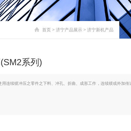
首页
>
济宁产品展示
>
济宁新机产品
SM2系列)
使用连续镆冲压之零件之下料、冲孔、折曲、成形工作，连续镆或外加传